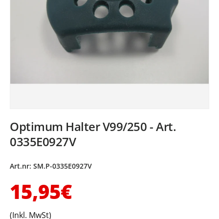
Optimum Halter V99/250 - Art.
0335E0927V
Art.nr:
SM.P-0335E0927V
Normaler Preis
15,95€
(Inkl. MwSt)