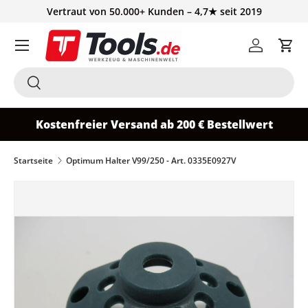
Vertraut von 50.000+ Kunden – 4,7★ seit 2019
Direkt zum Inhalt
Einloggen
Ein
Suchen
Suchen
Kostenfreier Versand ab 200 € Bestellwert
Startseite
Optimum Halter V99/250 - Art. 0335E0927V
Zu Produktinformationen springen