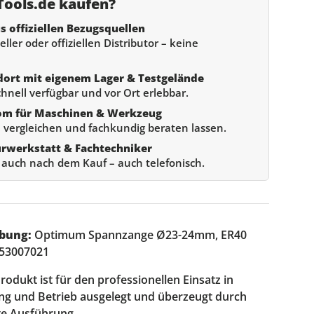
ools.de kaufen?
s offiziellen Bezugsquellen
ller oder offiziellen Distributor – keine
dort mit eigenem Lager & Testgelände
chnell verfügbar und vor Ort erlebbar.
om für Maschinen & Werkzeug
 vergleichen und fachkundig beraten lassen.
urwerkstatt & Fachtechniker
e auch nach dem Kauf – auch telefonisch.
bung:
Optimum Spannzange Ø23-24mm, ER40
353007021
odukt ist für den professionellen Einsatz in
ung und Betrieb ausgelegt und überzeugt durch
te Ausführung.