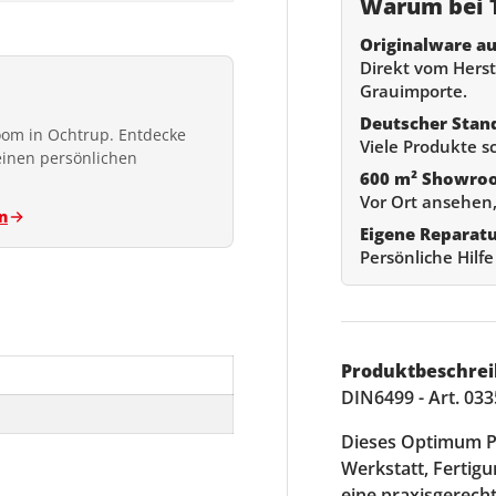
Warum bei T
Originalware au
Direkt vom Herste
Grauimporte.
Deutscher Stan
om in Ochtrup. Entdecke
Viele Produkte s
einen persönlichen
600 m² Showro
Vor Ort ansehen,
n
Eigene Reparat
Persönliche Hilf
Produktbeschrei
DIN6499 - Art. 03
Dieses Optimum Pr
Werkstatt, Fertig
eine praxisgerech