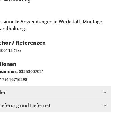
essionelle Anwendungen in Werkstatt, Montage,
tandhaltung.
ehör / Referenzen
00115 (1x)
tionen
lnummer:
03353007021
179116716298
llen
Lieferung und Lieferzeit