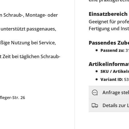
Einsatzbereich
en Schraub-, Montage- oder
Geeignet für prof
Fertigung und Ins
 unterstützt passgenaues,
Passendes Zub
äßige Nutzung bei Service,
Passend zu:
31
rt Zeit bei täglichen Schraub-
Artikelinforma
SKU / Artike
Variant ID:
53
Anfrage ste
eger-Str. 26
Details zur 