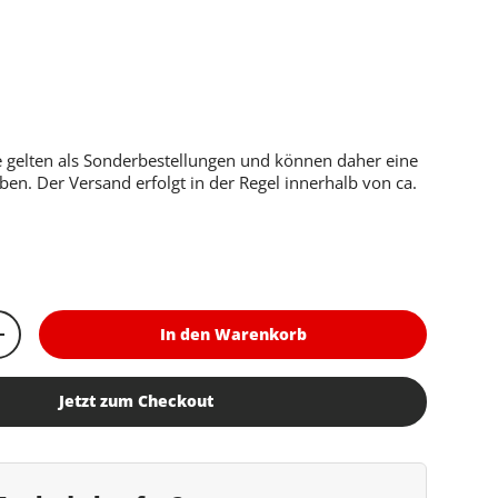
er Preis
le gelten als Sonderbestellungen und können daher eine
aben. Der Versand erfolgt in der Regel innerhalb von ca.
In den Warenkorb
rn
Menge erhöhen
Jetzt zum Checkout