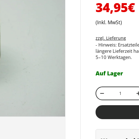
Normal
34,95€
(Inkl. MwSt)
zzgl. Lieferung
- Hinweis: Ersatztei
längere Lieferzeit h
5–10 Werktagen.
Auf Lager
Anzahl
Menge verringe