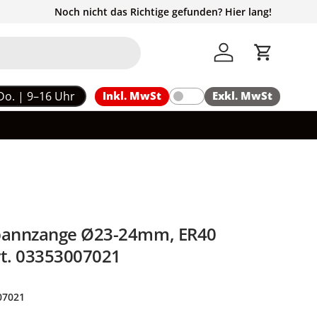
Noch nicht das Richtige gefunden? Hier lang!
Einloggen
Einkaufs
Do. | 9–16 Uhr
Inkl. MwSt
Exkl. MwSt
annzange Ø23-24mm, ER40
rt. 03353007021
07021