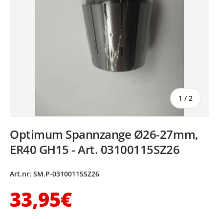
von
1
/
2
Optimum Spannzange Ø26-27mm,
ER40 GH15 - Art. 03100115SZ26
Art.nr:
SM.P-03100115SZ26
Normaler Preis
33,95€