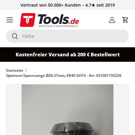
Vertraut von 50.000+ Kunden – 4,7★ seit 2019
Direkt zum Inhalt
Einloggen
Ein
Suchen
Suchen
Kostenfreier Versand ab 200 € Bestellwert
Startseite
Optimum Spannzange Ø26-27mm, ER40 GH15 - Art. 03100115SZ26
Zu Produktinformationen springen