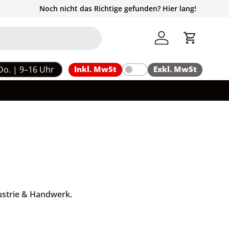
Noch nicht das Richtige gefunden? Hier lang!
Einloggen
Einkaufs
Do. | 9–16 Uhr
Inkl. MwSt
Exkl. MwSt
dustrie & Handwerk.