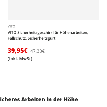
VITO
VITO Sicherheitsgeschirr für Höhenarbeiten,
Fallschutz, Sicherheitsgurt
Verkaufspreis
39,95€
Normaler Preis
47,30€
(Inkl. MwSt)
sicheres Arbeiten in der Höhe