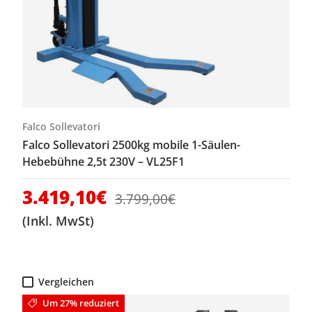
Falco Sollevatori
Falco Sollevatori 2500kg mobile 1-Säulen-
Hebebühne 2,5t 230V – VL25F1
Verkaufspreis
3.419,10€
Normaler Preis
3.799,00€
(Inkl. MwSt)
Vergleichen
Um 27% reduziert