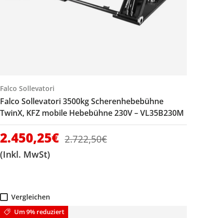
Falco Sollevatori
Falco Sollevatori 3500kg Scherenhebebühne
TwinX, KFZ mobile Hebebühne 230V – VL35B230M
Verkaufspreis
2.450,25€
Normaler Preis
2.722,50€
(Inkl. MwSt)
Vergleichen
Um 9% reduziert