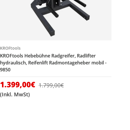
KROFtools
KROFtools Hebebühne Radgreifer, Radlifter
hydraulisch, Reifenlift Radmontageheber mobil -
9850
Verkaufspreis
1.399,00€
Normaler Preis
1.799,00€
(Inkl. MwSt)