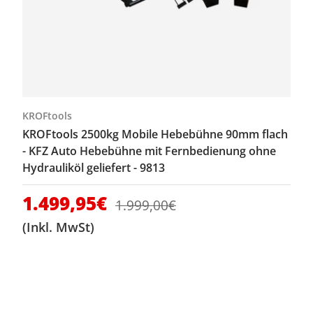
KROFtools
KROFtools 2500kg Mobile Hebebühne 90mm flach
- KFZ Auto Hebebühne mit Fernbedienung ohne
Hydrauliköl geliefert - 9813
Verkaufspreis
1.499,95€
Normaler Preis
1.999,00€
(Inkl. MwSt)