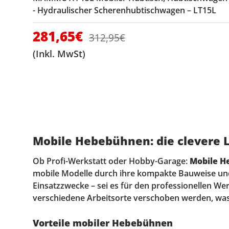
- Hydraulischer Scherenhubtischwagen – LT15L
Verkaufspreis
281,65€
Normaler Preis
312,95€
(Inkl. MwSt)
Mobile Hebebühnen: die clevere 
Ob Profi-Werkstatt oder Hobby-Garage:
Mobile 
mobile Modelle durch ihre kompakte Bauweise und h
Einsatzzwecke – sei es für den professionellen We
verschiedene Arbeitsorte verschoben werden, was
Vorteile mobiler Hebebühnen