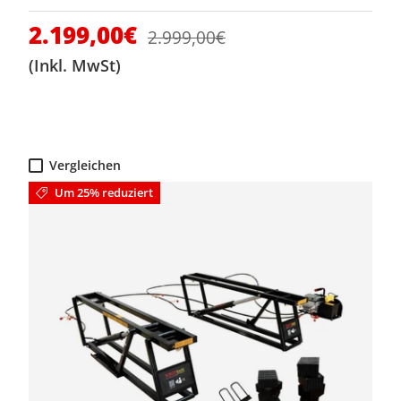
Verkaufspreis
2.199,00€
Normaler Preis
2.999,00€
(Inkl. MwSt)
Vergleichen
Um 25% reduziert