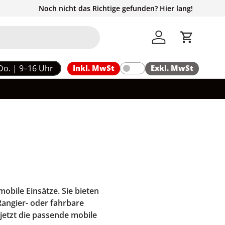
Noch nicht das Richtige gefunden? Hier lang!
Einloggen
Einkaufs
Do. | 9–16 Uhr
Inkl. MwSt
Exkl. MwSt
obile Einsätze. Sie bieten
angier- oder fahrbare
jetzt die passende mobile