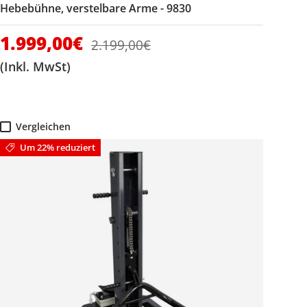
Hebebühne, verstelbare Arme - 9830
Verkaufspreis
1.999,00€
Normaler Preis
2.199,00€
(Inkl. MwSt)
Vergleichen
Um 22% reduziert