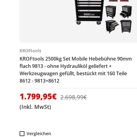
KROFtools
KROFtools 2500kg Set Mobile Hebebühne 90mm
flach 9813 - ohne Hydrauliköl geliefert +
Werkzeugwagen gefüllt, bestückt mit 160 Teile
8612 - 9813+8612
Verkaufspreis
1.799,95€
Normaler Preis
2.698,99€
(Inkl. MwSt)
Vergleichen