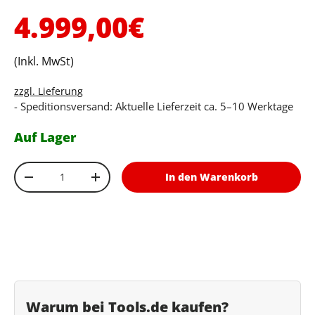
Normaler Preis
4.999,00€
(Inkl. MwSt)
zzgl. Lieferung
- Speditionsversand: Aktuelle Lieferzeit ca. 5–10 Werktage
Auf Lager
Anzahl
In den Warenkorb
Menge verringern
Menge erhöhen
Warum bei Tools.de kaufen?