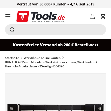
Vertraut von 50.000+ Kunden – 4,7★ seit 2019
Direkt zum Inhalt
Einloggen
Ein
Suchen
Suchen
Kostenfreier Versand ab 200 € Bestellwert
Startseite
Werkbänke online kaufen
BUNKER 4915mm Modulare Werkstatteinrichtung Werkbank mit
Hartholz-Arbeitsplatte - 25-teilig - D04390
Zu Produktinformationen springen