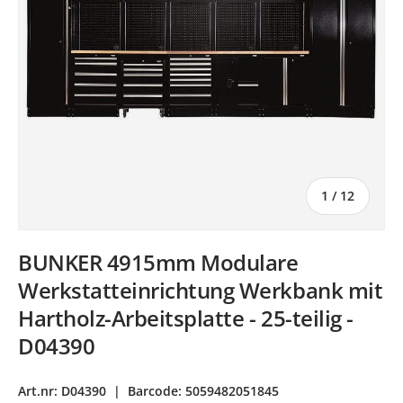
von
1
/
12
BUNKER 4915mm Modulare
Werkstatteinrichtung Werkbank mit
Hartholz-Arbeitsplatte - 25-teilig -
D04390
Art.nr:
D04390
|
Barcode:
5059482051845