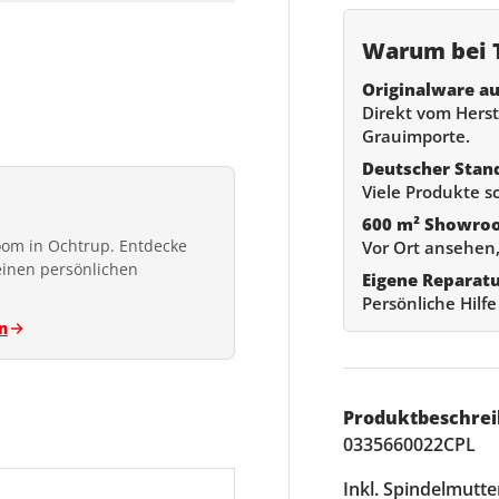
Warum bei T
Originalware au
Direkt vom Herste
Grauimporte.
Deutscher Stan
Viele Produkte s
600 m² Showro
om in Ochtrup. Entdecke
Vor Ort ansehen,
einen persönlichen
Eigene Reparat
Persönliche Hilf
n
Produktbeschrei
0335660022CPL
Inkl. Spindelmutt