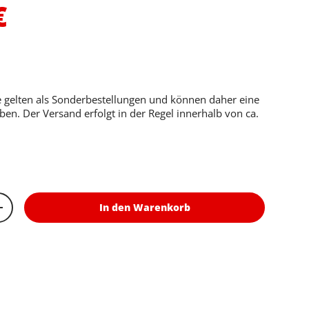
er Preis
€
le gelten als Sonderbestellungen und können daher eine
aben. Der Versand erfolgt in der Regel innerhalb von ca.
In den Warenkorb
rn
Menge erhöhen