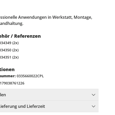
essionelle Anwendungen in Werkstatt, Montage,
tandhaltung.
ehör / Referenzen
34349 (2x)
34350 (2x)
34351 (2x)
tionen
lnummer:
0335660022CPL
179038761226
llen
Lieferung und Lieferzeit