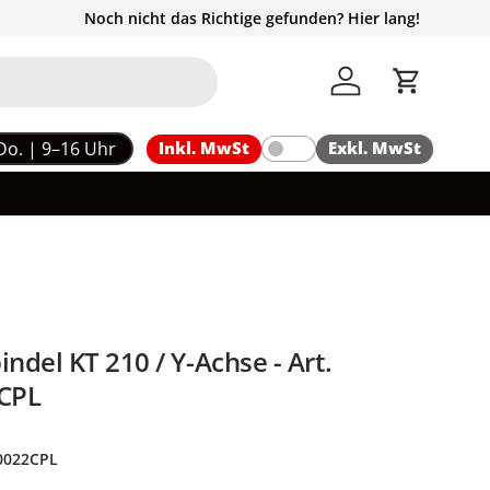
Noch nicht das Richtige gefunden? Hier lang!
Einloggen
Einkaufs
Do. | 9–16 Uhr
Inkl. MwSt
Exkl. MwSt
del KT 210 / Y-Achse - Art.
CPL
0022CPL