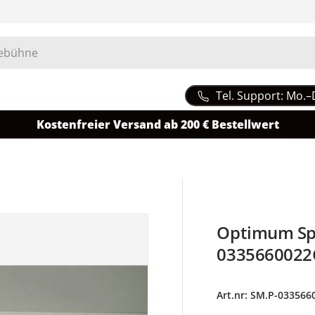
Tel. Support: Mo.–
Kostenfreier Versand ab 200 € Bestellwert
Optimum Spin
0335660022
Art.nr:
SM.P-033566