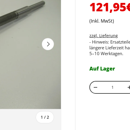
Normal
121,95
(Inkl. MwSt)
zzgl. Lieferung
- Hinweis: Ersatztei
Nächste
längere Lieferzeit h
5–10 Werktagen.
Auf Lager
Anzahl
Menge verringe
von
1
/
2