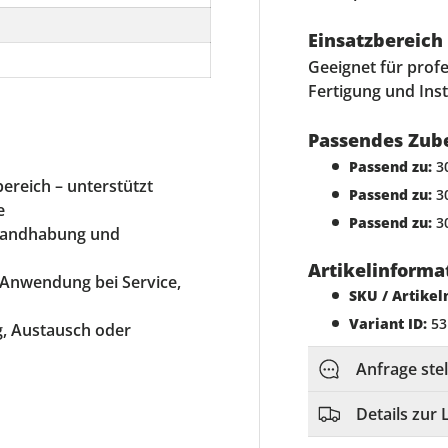
Einsatzbereich
Geeignet für prof
Fertigung und Ins
Passendes Zub
Passend zu:
30
ereich – unterstützt
Passend zu:
30
e
Passend zu:
30
 Handhabung und
Artikelinforma
e Anwendung bei Service,
SKU / Artike
Variant ID:
53
ng, Austausch oder
Anfrage ste
Details zur 