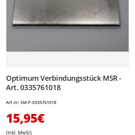
Optimum Verbindungsstück MSR -
Art. 0335761018
Art.nr:
SM.P-0335761018
Normaler Preis
15,95€
(Inkl. MwSt)