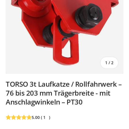
von
1
/
2
TORSO 3t Laufkatze / Rollfahrwerk –
76 bis 203 mm Trägerbreite - mit
Anschlagwinkeln – PT30
5.00
(
1
)