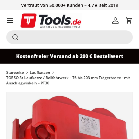
Vertraut von 50.000+ Kunden – 4,7★ seit 2019
Direkt zum Inhalt
Einloggen
Ein
Suchen
Suchen
Kostenfreier Versand ab 200 € Bestellwert
Startseite
Laufkatzen
TORSO 3t Laufkatze / Rollfahrwerk – 76 bis 203 mm Trägerbreite - mit
Anschlagwinkeln – PT30
Zu Produktinformationen springen