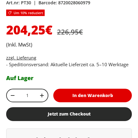
Art.nr:
PT30
|
Barcode:
8720028060979
Um 10% reduziert
Normaler Preis
Verkaufspreis
204,25€
226,95€
(Inkl. MwSt)
zzgl. Lieferung
- Speditionsversand: Aktuelle Lieferzeit ca. 5–10 Werktage
Auf Lager
Anzahl
In den Warenkorb
Menge verringern
Menge erhöhen
Jetzt zum Checkout