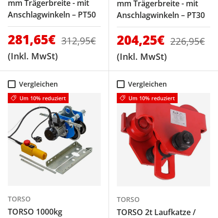
mm Trägerbreite - mit
mm Trägerbreite - mit
Anschlagwinkeln – PT50
Anschlagwinkeln – PT30
Verkaufspreis
281,65€
Normaler Preis
Verkaufspreis
204,25€
Normaler P
312,95€
226,95€
(Inkl. MwSt)
(Inkl. MwSt)
Vergleichen
Vergleichen
Um 10% reduziert
Um 10% reduziert
TORSO
TORSO
TORSO 1000kg
TORSO 2t Laufkatze /