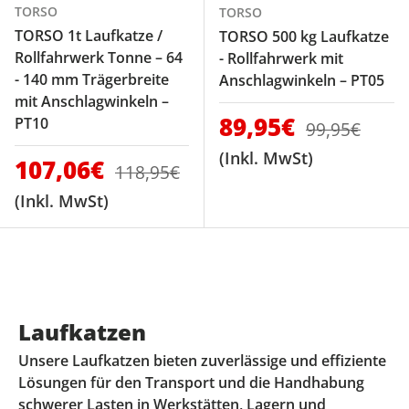
TORSO
TORSO
TORSO 1t Laufkatze /
TORSO 500 kg Laufkatze
Rollfahrwerk Tonne – 64
- Rollfahrwerk mit
- 140 mm Trägerbreite
Anschlagwinkeln – PT05
mit Anschlagwinkeln –
Verkaufspreis
89,95€
Normaler Pr
PT10
99,95€
(Inkl. MwSt)
Verkaufspreis
107,06€
Normaler Preis
118,95€
(Inkl. MwSt)
Laufkatzen
Unsere Laufkatzen bieten zuverlässige und effiziente
Lösungen für den Transport und die Handhabung
schwerer Lasten in Werkstätten, Lagern und