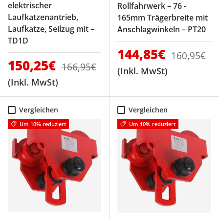
elektrischer
Rollfahrwerk – 76 -
Laufkatzenantrieb,
165mm Trägerbreite mit
Laufkatze, Seilzug mit –
Anschlagwinkeln – PT20
TD1D
Verkaufspreis
144,85€
Normaler P
160,95€
Verkaufspreis
150,25€
Normaler Preis
166,95€
(Inkl. MwSt)
(Inkl. MwSt)
Vergleichen
Vergleichen
Um 10% reduziert
Um 10% reduziert