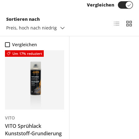
Vergleichen
Sortieren nach
Produktlis
Produ
Preis, hoch nach niedrig
Vergleichen
Um 17% reduziert
VITO
VITO Sprühlack
Kunststoff-Grundierung