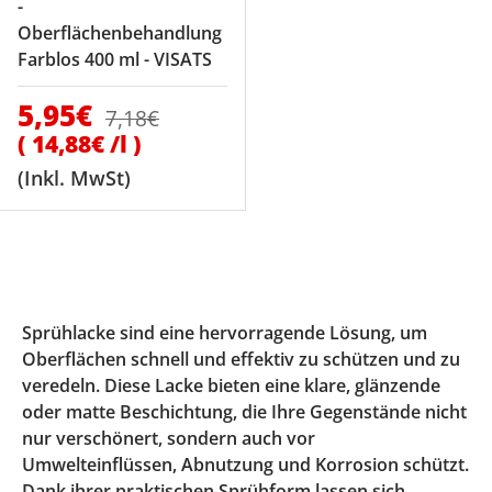
-
Oberflächenbehandlung
Farblos 400 ml - VISATS
Verkaufspreis
5,95€
Normaler Preis
7,18€
Grundpreis
14,88€ /l
(Inkl. MwSt)
Sprühlacke sind eine hervorragende Lösung, um
Oberflächen schnell und effektiv zu schützen und zu
veredeln. Diese Lacke bieten eine klare, glänzende
oder matte Beschichtung, die Ihre Gegenstände nicht
nur verschönert, sondern auch vor
Umwelteinflüssen, Abnutzung und Korrosion schützt.
Dank ihrer praktischen Sprühform lassen sich