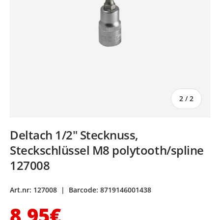
von
2
/
2
Deltach 1/2" Stecknuss,
Steckschlüssel M8 polytooth/spline
127008
Art.nr:
127008
|
Barcode:
8719146001438
Normaler Preis
8,95€