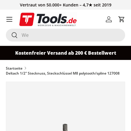
Vertraut von 50.000+ Kunden – 4,7★ seit 2019
Direkt zum Inhalt
Einloggen
Ein
Suchen
Suchen
Kostenfreier Versand ab 200 € Bestellwert
Startseite
Deltach 1/2" Stecknuss, Steckschlüssel M8 polytooth/spline 127008
Bild 2 ist nun in der Galerieansicht verfügbar
Zu Produktinformationen springen