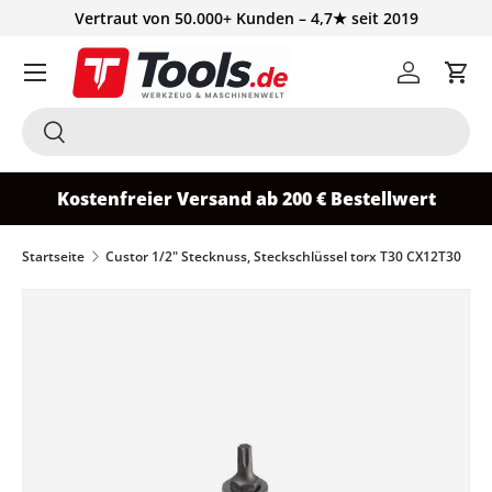
Vertraut von 50.000+ Kunden – 4,7★ seit 2019
Direkt zum Inhalt
Einloggen
Ein
Suchen
Suchen
Kostenfreier Versand ab 200 € Bestellwert
Startseite
Custor 1/2" Stecknuss, Steckschlüssel torx T30 CX12T30
Bild 2 ist nun in der Galerieansicht verfügbar
Zu Produktinformationen springen