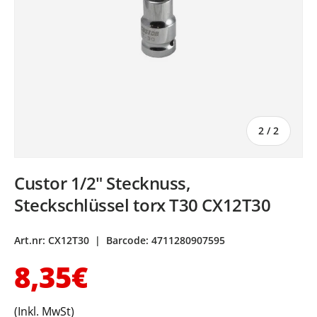
von
2
/
2
Custor 1/2" Stecknuss,
Steckschlüssel torx T30 CX12T30
Art.nr:
CX12T30
|
Barcode:
4711280907595
Normaler Preis
8,35€
(Inkl. MwSt)