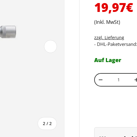
Normal
19,97€
(Inkl. MwSt)
zzgl. Lieferung
- DHL-Paketversand:
Nächste
Auf Lager
Anzahl
Menge verringe
von
2
/
2