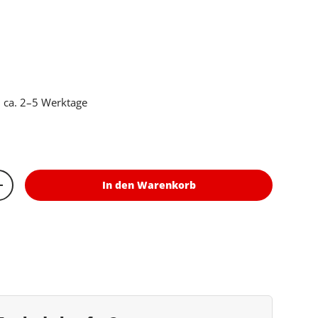
er Preis
 ca. 2–5 Werktage
In den Warenkorb
rn
Menge erhöhen