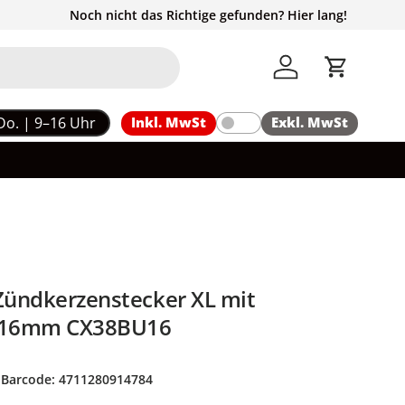
Noch nicht das Richtige gefunden? Hier lang!
Einloggen
Einkaufs
Do. | 9–16 Uhr
Inkl. MwSt
Exkl. MwSt
 Zündkerzenstecker XL mit
, 16mm CX38BU16
|
Barcode:
4711280914784