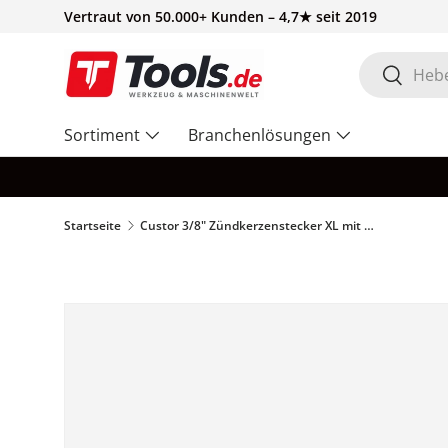
Vertraut von 50.000+ Kunden – 4,7★ seit 2019
Direkt zum Inhalt
Suchen
Suchen
Sortiment
Branchenlösungen
Startseite
Custor 3/8" Zündkerzenstecker XL mit Kniegelenk, 16mm CX38BU16
Bild 2 ist nun in der Galerieansicht verfügbar
Zu Produktinformationen springen