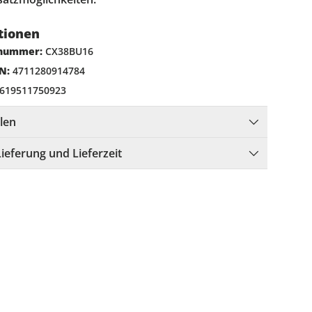
tionen
lnummer:
CX38BU16
N:
4711280914784
619511750923
llen
Lieferung und Lieferzeit