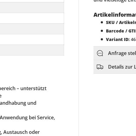
Artikelinforma
SKU / Artike
Barcode / GTI
Variant ID:
46
Anfrage ste
Details zur 
ereich – unterstützt
e
 Handhabung und
e Anwendung bei Service,
ng, Austausch oder