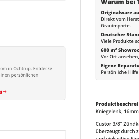
Warum bei T
Originalware au
Direkt vom Herste
Grauimporte.
Deutscher Stan
Viele Produkte s
600 m² Showro
Vor Ort ansehen,
Eigene Reparat
om in Ochtrup. Entdecke
Persönliche Hilf
einen persönlichen
n
Produktbeschrei
Kniegelenk, 16m
Custor 3/8" Zünd
überzeugt durch z
und vielseitige Ei