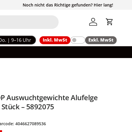
Noch nicht das Richtige gefunden? Hier lang!
Einloggen
Einkaufs
Do. | 9–16 Uhr
Inkl. MwSt
Exkl. MwSt
P Auswuchtgewichte Alufelge
0 Stück – 5892075
arcode:
4046627089536