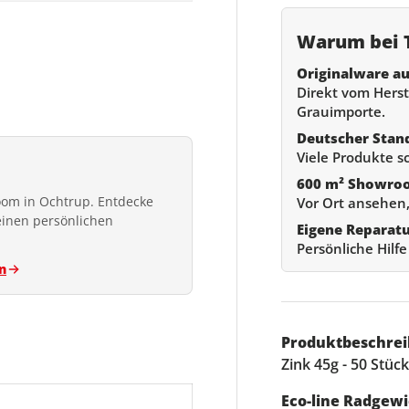
Warum bei T
Originalware au
Direkt vom Herste
ht laden
Grauimporte.
Deutscher Stan
Viele Produkte s
600 m² Showro
om in Ochtrup. Entdecke
Vor Ort ansehen,
einen persönlichen
Eigene Reparat
Persönliche Hilf
n
Produktbeschrei
Zink 45g - 50 Stüc
Eco-line Radgewi