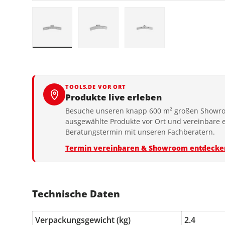
Bild 1 in Galerieansicht laden
Bild 2 in Galerieansicht laden
Bild 3 in Galerieansic
TOOLS.DE VOR ORT
Produkte live erleben
Besuche unseren knapp 600 m² großen Showro
ausgewählte Produkte vor Ort und vereinbare 
Beratungstermin mit unseren Fachberatern.
Termin vereinbaren & Showroom entdecke
Technische Daten
Verpackungsgewicht (kg)
2.4