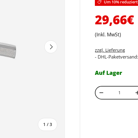
Um 10% reduziert
Verkau
29,66€
(Inkl. MwSt)
Nächste
zzgl. Lieferung
- DHL-Paketversand:
Auf Lager
Anzahl
Menge verringe
von
1
/
3