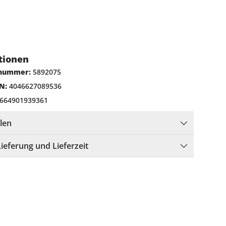
tionen
lnummer:
5892075
N:
4046627089536
664901939361
llen
Lieferung und Lieferzeit