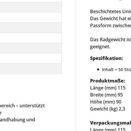
Beschichtetes Uni
Das Gewicht hat e
Passform zwischen
Das Radgewicht i
geeignet.
Spezifikation:
Inhalt = 50 St
Produktmaße:
Länge (mm) 115
Breite (mm) 95
Höhe (mm) 90
ereich – unterstützt
Gewicht (kg) 2,3
e
 Handhabung und
Verpackungsma
Länge (mm) 115