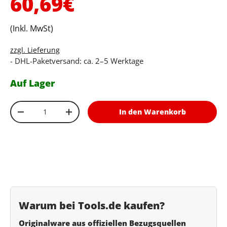
Normaler Preis
60,69€
(Inkl. MwSt)
zzgl. Lieferung
- DHL-Paketversand: ca. 2–5 Werktage
Auf Lager
Anzahl
In den Warenkorb
Menge verringern
Menge erhöhen
Warum bei Tools.de kaufen?
Originalware aus offiziellen Bezugsquellen