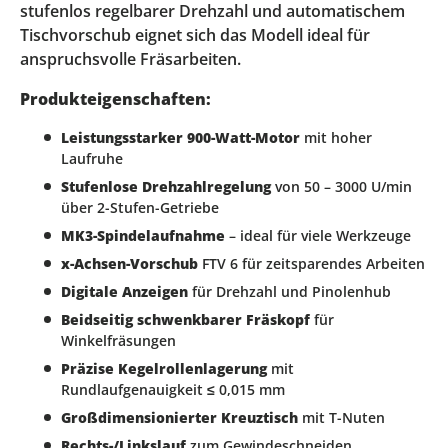
stufenlos regelbarer Drehzahl und automatischem
Tischvorschub eignet sich das Modell ideal für
anspruchsvolle Fräsarbeiten.
Produkteigenschaften:
Leistungsstarker 900-Watt-Motor
mit hoher
Laufruhe
Stufenlose Drehzahlregelung
von 50 – 3000 U/min
über 2-Stufen-Getriebe
MK3-Spindelaufnahme
– ideal für viele Werkzeuge
x-Achsen-Vorschub
FTV 6 für zeitsparendes Arbeiten
Digitale Anzeigen
für Drehzahl und Pinolenhub
Beidseitig schwenkbarer Fräskopf
für
Winkelfräsungen
Präzise Kegelrollenlagerung
mit
Rundlaufgenauigkeit ≤ 0,015 mm
Großdimensionierter Kreuztisch
mit T-Nuten
Rechts-/Linkslauf
zum Gewindeschneiden