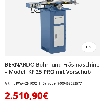
von
1
/
8
BERNARDO Bohr- und Fräsmaschine
– Modell KF 25 PRO mit Vorschub
Art.nr:
PWA-02-1032
|
Barcode:
9009468052577
Normaler Preis
2.510,90€