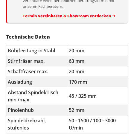
vereinbare einen persönlichen Beratungstermin mit
unseren Fachberatern.
Termin vereinbaren & Showroom entdecken
Technische Daten
Bohrleistung in Stahl
20 mm
Stirnfräser max.
63 mm
Schaftfräser max.
20 mm
Ausladung
170 mm
Abstand Spindel/Tisch
45 / 325 mm
min./max.
Pinolenhub
52 mm
Spindeldrehzahl,
50 - 1500 / 100 - 3000
stufenlos
U/min