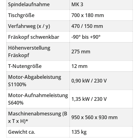
Spindelaufnahme
MK 3
Tischgröße
700 x 180 mm
Verfahrweg (x / y)
470 / 150 mm
Fräskopf schwenkbar
-90° bis +90°
Höhenverstellung
275 mm
Fräskopf
T-Nutengröße
12 mm
Motor-Abgabeleistung
0,90 kW / 230 V
S1100%
Motor-Aufnahmeleistung
1,35 kW / 230 V
S640%
Maschinenabmessung (B
950 x 560 x 930 mm
x T x H)*
Gewicht ca.
135 kg