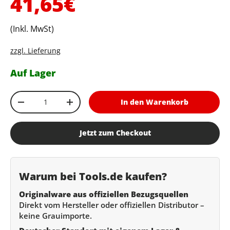
Normaler Preis
41,65€
(Inkl. MwSt)
zzgl. Lieferung
Auf Lager
Anzahl
In den Warenkorb
Menge verringern
Menge erhöhen
Jetzt zum Checkout
Warum bei Tools.de kaufen?
Originalware aus offiziellen Bezugsquellen
Direkt vom Hersteller oder offiziellen Distributor –
keine Grauimporte.