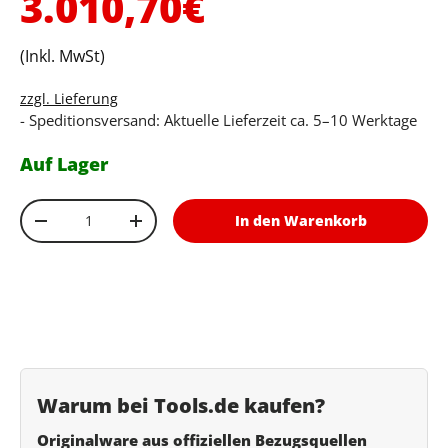
Normaler Preis
3.010,70€
(Inkl. MwSt)
zzgl. Lieferung
- Speditionsversand: Aktuelle Lieferzeit ca. 5–10 Werktage
Auf Lager
Anzahl
In den Warenkorb
Menge verringern
Menge erhöhen
Warum bei Tools.de kaufen?
Originalware aus offiziellen Bezugsquellen