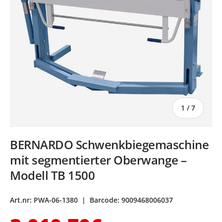
von
1
/
7
BERNARDO Schwenkbiegemaschine
mit segmentierter Oberwange –
Modell TB 1500
Art.nr:
PWA-06-1380
|
Barcode:
9009468006037