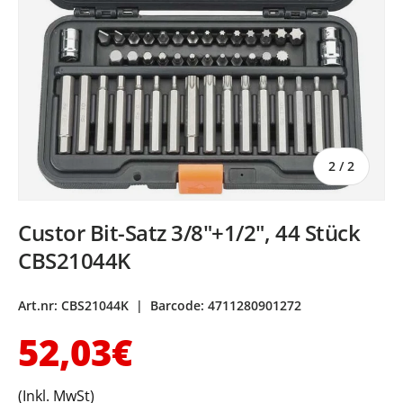
von
2
/
2
Custor Bit-Satz 3/8"+1/2", 44 Stück
CBS21044K
Art.nr:
CBS21044K
|
Barcode:
4711280901272
Normaler Preis
52,03€
(Inkl. MwSt)