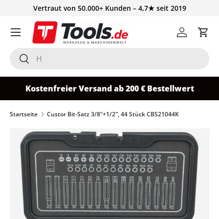
Vertraut von 50.000+ Kunden – 4,7★ seit 2019
Direkt zum Inhalt
Einloggen
Ein
Suchen
Suchen
Kostenfreier Versand ab 200 € Bestellwert
Startseite
Custor Bit-Satz 3/8"+1/2", 44 Stück CBS21044K
Bild 2 ist nun in der Galerieansicht verfügbar
Zu Produktinformationen springen