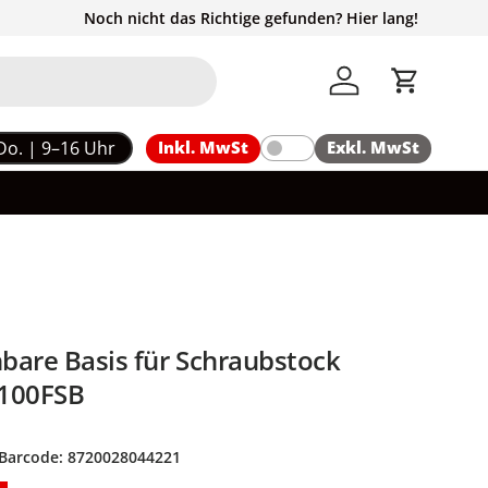
Noch nicht das Richtige gefunden? Hier lang!
Einloggen
Einkaufs
Do. | 9–16 Uhr
Inkl. MwSt
Exkl. MwSt
bare Basis für Schraubstock
V100FSB
Barcode:
8720028044221