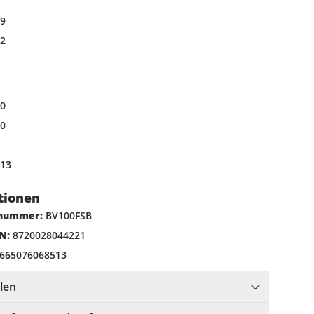
69
72
80
80
,13
tionen
lnummer:
BV100FSB
N:
8720028044221
665076068513
llen