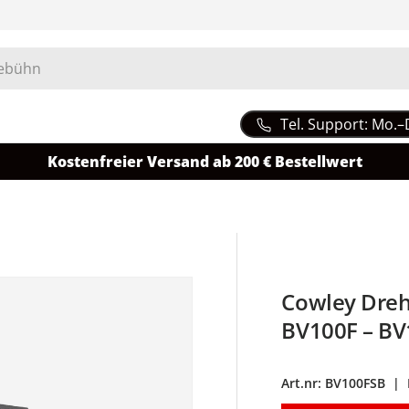
Tel. Support: Mo.–
Kostenfreier Versand ab 200 € Bestellwert
Cowley Dreh
BV100F – B
Art.nr:
BV100FSB
|