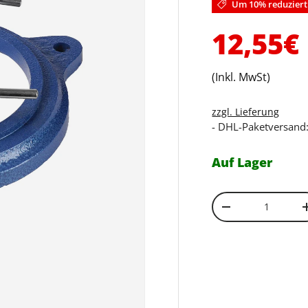
Um 10% reduziert
Verkau
12,55€
(Inkl. MwSt)
zzgl. Lieferung
- DHL-Paketversand:
Auf Lager
Anzahl
Menge verringe