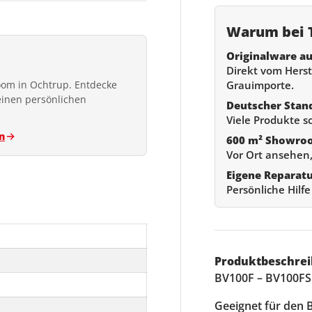
Warum bei T
Originalware au
Direkt vom Herste
Grauimporte.
om in Ochtrup. Entdecke
einen persönlichen
Deutscher Stan
Viele Produkte s
n
600 m² Showro
Vor Ort ansehen,
Eigene Reparat
Persönliche Hilf
Produktbeschrei
BV100F – BV100F
Geeignet für den