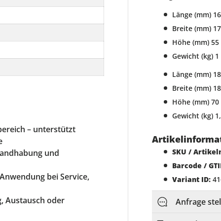
Länge (mm) 1
Breite (mm) 1
Höhe (mm) 55
Gewicht (kg) 1
Länge (mm) 1
Breite (mm) 1
Höhe (mm) 70
Gewicht (kg) 1
ereich – unterstützt
Artikelinforma
e
SKU / Artike
 Handhabung und
Barcode / GTI
e Anwendung bei Service,
Variant ID:
41
ng, Austausch oder
Anfrage ste