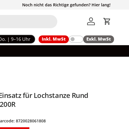
Noch nicht das Richtige gefunden? Hier lang!
Einloggen
Einkaufs
Do. | 9–16 Uhr
Inkl. MwSt
Exkl. MwSt
nsatz für Lochstanze Rund
200R
arcode:
8720028061808