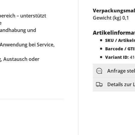
Verpackungsma
ereich – unterstützt
Gewicht (kg) 0,1
e
 Handhabung und
Artikelinforma
SKU / Artike
e Anwendung bei Service,
Barcode / GTI
Variant ID:
41
ng, Austausch oder
Anfrage ste
Details zur 