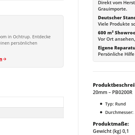
Direkt vom Herste
Grauimporte.
Deutscher Stan
Viele Produkte s
600 m² Showro
om in Ochtrup. Entdecke
Vor Ort ansehen,
einen persönlichen
Eigene Reparat
Persönliche Hilf
n
Produktbeschrei
20mm – PB0200R
Typ: Rund
Durchmesser:
Produktmaße:
Gewicht (kg) 0,1