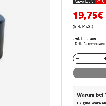
Ausverkauft
Um
Verkau
19,75€
(Inkl. MwSt)
zzgl. Lieferung
- DHL-Paketversand:
Anzahl
Menge verringe
Warum bei T
Originalware au