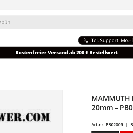
Tel. Support: Mo.–
Kostenfreier Versand ab 200 € Bestellwert
MAMMUTH Ei
20mm – PB0
Art.nr:
PB0200R
|
B