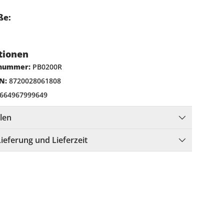
ße:
tionen
lnummer:
PB0200R
N:
8720028061808
664967999649
llen
Lieferung und Lieferzeit