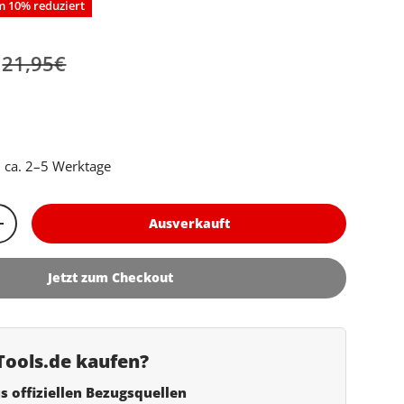
 10% reduziert
Normaler Preis
fspreis
21,95€
 ca. 2–5 Werktage
Ausverkauft
rn
Menge erhöhen
Jetzt zum Checkout
ools.de kaufen?
s offiziellen Bezugsquellen