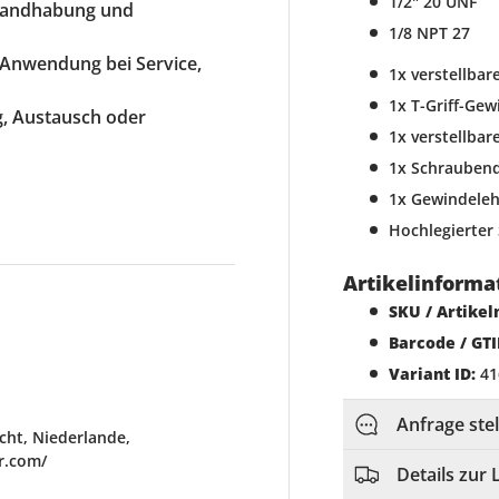
1/2" 20 UNF
 Handhabung und
1/8 NPT 27
e Anwendung bei Service,
1x verstellbar
1x T-Griff-Ge
ng, Austausch oder
1x verstellbar
1x Schrauben
1x Gewindele
Hochlegierter 
Artikelinforma
SKU / Artike
Barcode / GTI
Variant ID:
41
Anfrage ste
ht, Niederlande,
r.com/
Details zur 