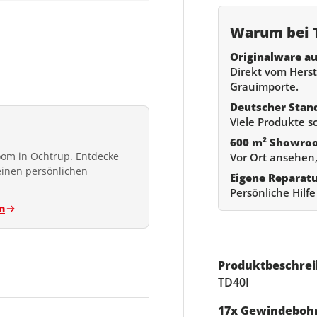
Warum bei T
Originalware au
Direkt vom Herste
Grauimporte.
Deutscher Stan
Viele Produkte s
600 m² Showro
om in Ochtrup. Entdecke
Vor Ort ansehen,
einen persönlichen
Eigene Reparat
Persönliche Hilf
n
Produktbeschrei
TD40I
17x Gewindebohr