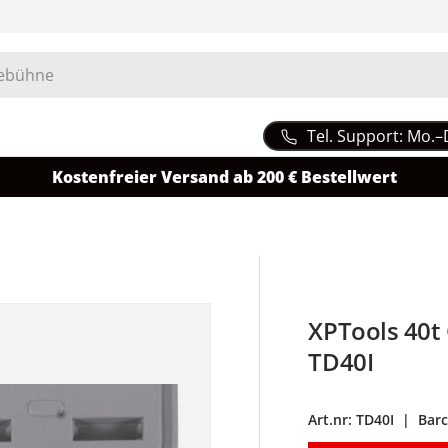
Tel. Support: Mo.–
Kostenfreier Versand ab 200 € Bestellwert
XPTools 40t 
TD40I
Art.nr:
TD40I
|
Bar