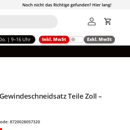
Noch nicht das Richtige gefunden? Hier lang!
Einloggen
Einkaufs
Do. | 9–16 Uhr
Inkl. MwSt
Exkl. MwSt
Gewindeschneidsatz Teile Zoll –
code:
8720028057320