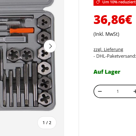
Um 10% reduziert
Verkau
36,86€
(Inkl. MwSt)
Nächste
zzgl. Lieferung
- DHL-Paketversand:
Auf Lager
Anzahl
Menge verringe
von
1
/
2