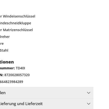
er Windeisenschlüssel
windeschneidkluppe
er Matrizenschlüssel
dreher
hre
Stahl
tionen
lnummer:
TD40I
N:
8720028057320
664823984289
llen
Lieferung und Lieferzeit