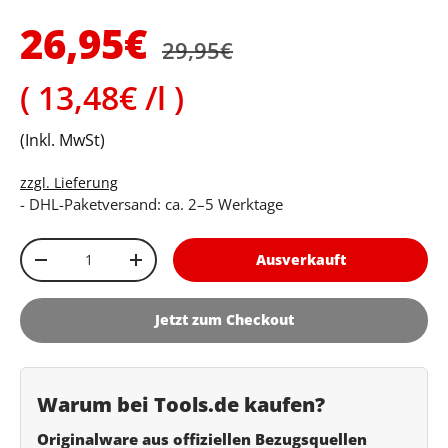
Normaler Preis
Verkaufspreis
26,95€
29,95€
Grundpreis
13,48€ /l
(Inkl. MwSt)
zzgl. Lieferung
- DHL-Paketversand: ca. 2–5 Werktage
Anzahl
Ausverkauft
Menge verringern
Menge erhöhen
Jetzt zum Checkout
Warum bei Tools.de kaufen?
Originalware aus offiziellen Bezugsquellen