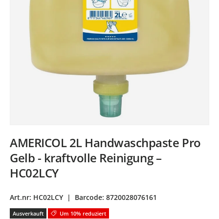
AMERICOL 2L Handwaschpaste Pro
Gelb - kraftvolle Reinigung –
HC02LCY
Art.nr:
HC02LCY
|
Barcode:
8720028076161
Ausverkauft
Um 10% reduziert