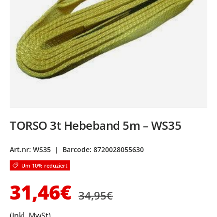
TORSO 3t Hebeband 5m – WS35
Art.nr:
WS35
|
Barcode:
8720028055630
Um 10% reduziert
Normaler Preis
Verkaufspreis
31,46€
34,95€
(Inkl. MwSt)