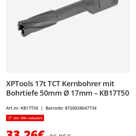
XPTools 17t TCT Kernbohrer mit
Bohrtiefe 50mm Ø 17mm – KB17T50
Art.nr:
KB17T50
|
Barcode:
8720028047734
Um 10% reduziert
Normaler Preis
Verkaufspreis
33,26€