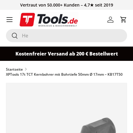
Vertraut von 50.000+ Kunden – 4,7★ seit 2019
Direkt zum Inhalt
Einloggen
Ein
Suchen
Suchen
Kostenfreier Versand ab 200 € Bestellwert
Startseite
XPTools 17t TCT Kernbohrer mit Bohrtiefe 50mm Ø 17mm – KB17T50
Zu Produktinformationen springen