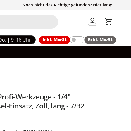
Noch nicht das Richtige gefunden? Hier lang!
Einloggen
Einkaufs
Do. | 9–16 Uhr
Inkl. MwSt
Exkl. MwSt
rofi-Werkzeuge - 1/4"
l-Einsatz, Zoll, lang - 7/32