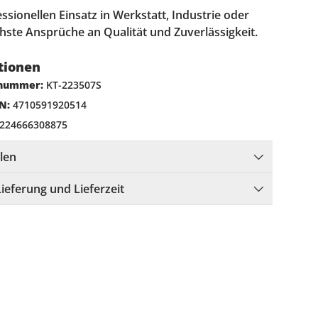
essionellen Einsatz in Werkstatt, Industrie oder
hste Ansprüche an Qualität und Zuverlässigkeit.
tionen
lnummer:
KT-223507S
N:
4710591920514
224666308875
llen
Lieferung und Lieferzeit