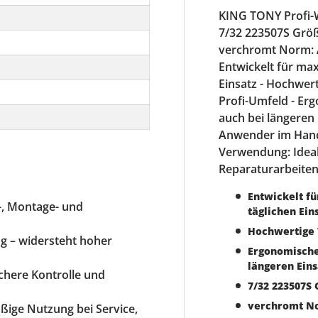
KING TONY Profi-We
7/32 223507S Größ
verchromt Norm: 
Entwickelt für max
Einsatz - Hochwer
Profi-Umfeld - E
auch bei längeren 
Anwender im Hand
Verwendung: Ideal
Reparaturarbeite
Entwickelt fü
r-, Montage- und
täglichen Ein
Hochwertige 
g – widersteht hoher
Ergonomische
längeren Ein
ichere Kontrolle und
7/32 223507S 
verchromt No
äßige Nutzung bei Service,