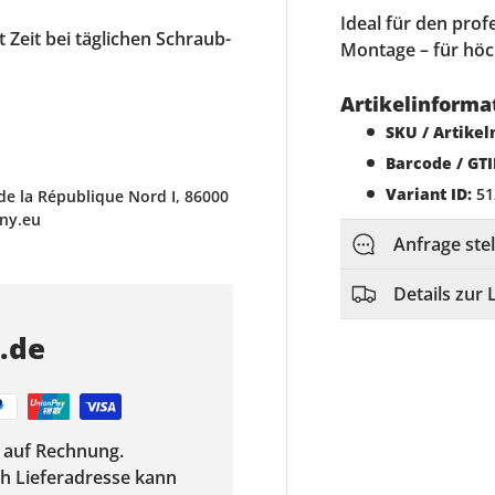
Ideal für den prof
rt Zeit bei täglichen Schraub-
Montage – für höc
Artikelinforma
SKU / Artike
Barcode / GTI
Variant ID:
51
de la République Nord I, 86000
ony.eu
Anfrage ste
Details zur 
s.de
f auf Rechnung.
ach Lieferadresse kann