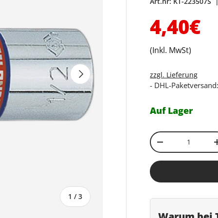
Art.nr:
KT-223507S
Normal
4,40€
(Inkl. MwSt)
Nächste
zzgl. Lieferung
- DHL-Paketversand:
Auf Lager
Anzahl
Menge verringe
von
1
/
3
Warum bei T