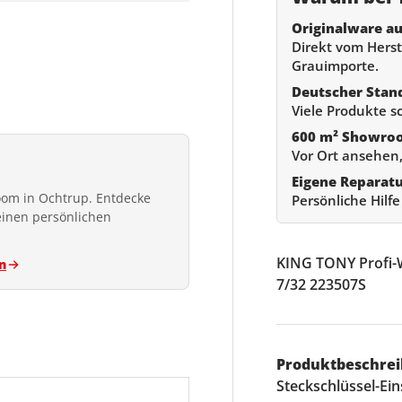
Originalware au
Direkt vom Herste
Grauimporte.
Deutscher Stan
ht laden
Viele Produkte s
600 m² Showro
Vor Ort ansehen,
Eigene Reparat
om in Ochtrup. Entdecke
Persönliche Hilf
einen persönlichen
KING TONY Profi-We
n
7/32 223507S
Produktbeschrei
Steckschlüssel-Eins