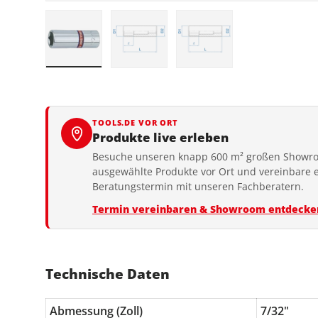
Bild 1 in Galerieansicht laden
Bild 2 in Galerieansicht laden
Bild 3 in Galerieansic
TOOLS.DE VOR ORT
Produkte live erleben
Besuche unseren knapp 600 m² großen Showro
ausgewählte Produkte vor Ort und vereinbare 
Beratungstermin mit unseren Fachberatern.
Termin vereinbaren & Showroom entdecke
Technische Daten
Abmessung (Zoll)
7/32"