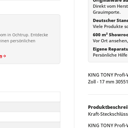
Direkt vom Herste
Grauimporte.
Deutscher Stan
Viele Produkte s
600 m² Showro
om in Ochtrup. Entdecke
Vor Ort ansehen,
einen persönlichen
Eigene Reparat
Persönliche Hilf
n
KING TONY Profi-W
Zoll - 17 mm 305
Produktbeschrei
Kraft-Steckschlüss
KING TONY Profi-W