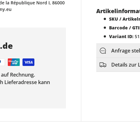
de la République Nord I, 86000
ony.eu
Artikelinforma
SKU / Artike
Barcode / GTI
Variant ID:
51
s.de
Anfrage ste
Details zur 
f auf Rechnung.
ach Lieferadresse kann