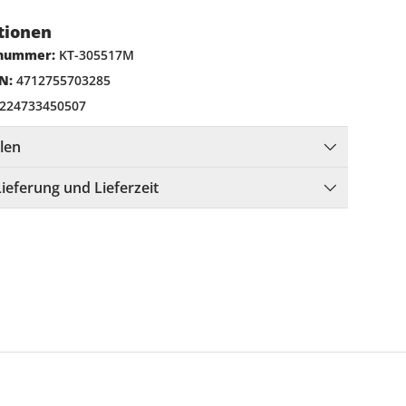
tionen
lnummer:
KT-305517M
N:
4712755703285
224733450507
llen
Lieferung und Lieferzeit