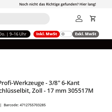
Noch nicht das Richtige gefunden? Hier lang!
Einloggen
Einkaufs
Do. | 9–16 Uhr
Inkl. MwSt
Exkl. MwSt
rofi-Werkzeuge - 3/8" 6-Kant
chlüsselbit, Zoll - 17 mm 305517M
|
Barcode:
4712755703285