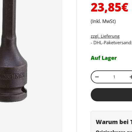
Normal
23,85€
(Inkl. MwSt)
zzgl. Lieferung
- DHL-Paketversand:
Auf Lager
Anzahl
Menge verringe
Warum bei T
Originalware au