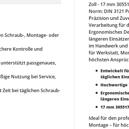
Zoll - 17 mm 305
Norm: DIN 3121 Pr
Präzision und Zuve
Verarbeitung für 
Ergonomisches De
gen Schraub-, Montage- oder
längeren Einsätze
im Handwerk und i
ichere Kontrolle und
für Werkstatt, Mo
höchsten Ansprüc
 unterstützt passgenaues,
Entwickelt fü
äßige Nutzung bei Service,
täglichen Ein
Hochwertige 
rt Zeit bei täglichen Schraub-
Ergonomische
längeren Ein
17 mm 30551
Ideal für den prof
Montage – für höc