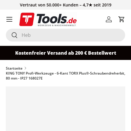
Vertraut von 50.000+ Kunden – 4,7★ seit 2019
Direkt zum Inhalt
Einloggen
Ein
Suchen
Suchen
Kostenfreier Versand ab 200 € Bestellwert
Startseite
KING TONY Profi-Werkzeuge - 6-Kant TORX Plus®-Schraubendreherbit,
80 mm - IP27 168027E
Zu Produktinformationen springen