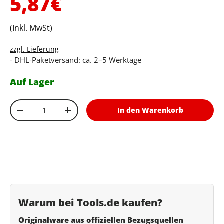
Normaler Preis
5,87€
(Inkl. MwSt)
zzgl. Lieferung
- DHL-Paketversand: ca. 2–5 Werktage
Auf Lager
Anzahl
In den Warenkorb
Menge verringern
Menge erhöhen
Warum bei Tools.de kaufen?
Originalware aus offiziellen Bezugsquellen