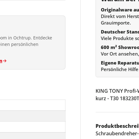
Originalware au
Direkt vom Herste
Grauimporte.
Deutscher Stan
om in Ochtrup. Entdecke
Viele Produkte s
einen persönlichen
600 m² Showro
Vor Ort ansehen,
n
Eigene Reparat
Persönliche Hilf
KING TONY Profi-
kurz - T30 183230
Produktbeschrei
Schraubendreher-E