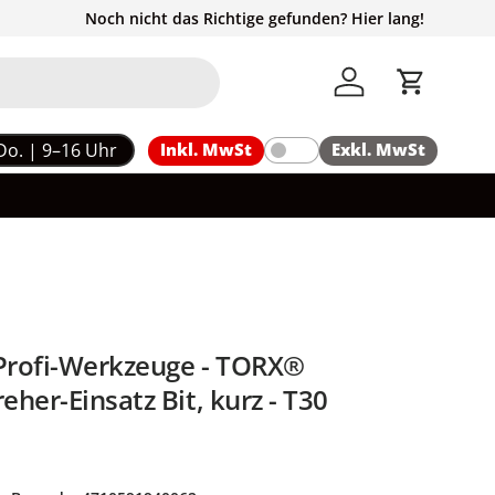
Noch nicht das Richtige gefunden? Hier lang!
Einloggen
Einkaufs
Do. | 9–16 Uhr
Inkl. MwSt
Exkl. MwSt
rofi-Werkzeuge - TORX®
her-Einsatz Bit, kurz - T30