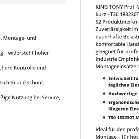
KING TONY Profi-
kurz - T30 183230
S2 Produktmerkmal
Zuverlässigkeit im
dauerhafte Belast
r-, Montage- und
komfortable Handh
geeignet für prof
g – widersteht hoher
Industrie Empfohl
Montageeinsätze 
ichere Kontrolle und
Entwickelt fü
utschen und schont
täglichen Ein
Hochwertige 
äßige Nutzung bei Service,
Ergonomische
längeren Ein
T30 183230T M
Ideal für den prof
Montage – für höc