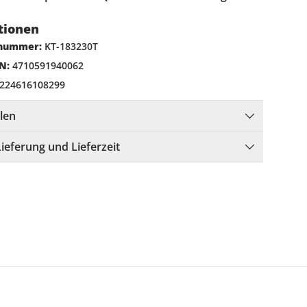
tionen
lnummer:
KT-183230T
N:
4710591940062
224616108299
llen
Lieferung und Lieferzeit