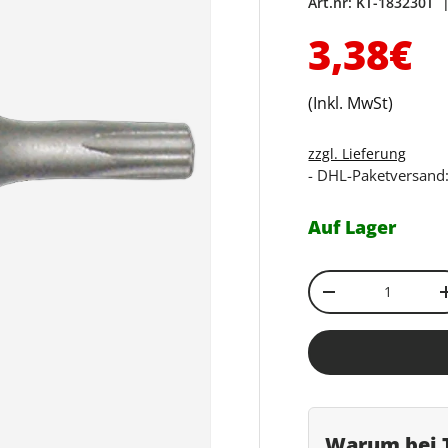
Art.nr:
KT-183230T
Normal
3,38€
(Inkl. MwSt)
zzgl. Lieferung
- DHL-Paketversand:
Auf Lager
Anzahl
Menge verringe
Warum bei T