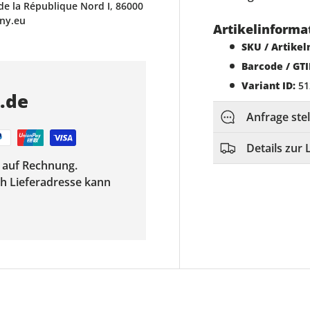
de la République Nord I, 86000
ony.eu
Artikelinforma
SKU / Artike
Barcode / GTI
Variant ID:
51
s.de
Anfrage ste
Details zur 
f auf Rechnung.
ach Lieferadresse kann