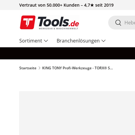
Vertraut von 50.000+ Kunden – 4,7★ seit 2019
Direkt zum Inhalt
Suchen
Suchen
Sortiment
Branchenlösungen
Startseite
KING TONY Profi-Werkzeuge - TORX® Schraubendreher-Einsatz Bit, kurz - T30 183230T
Zu Produktinformationen springen