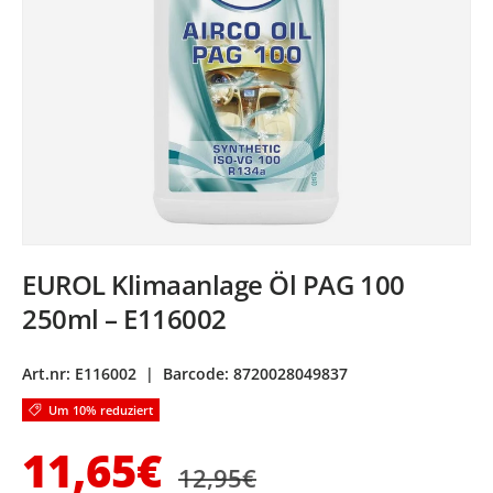
EUROL Klimaanlage Öl PAG 100
250ml – E116002
Art.nr:
E116002
|
Barcode:
8720028049837
Um 10% reduziert
Normaler Preis
Verkaufspreis
11,65€
12,95€