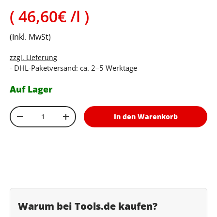
Grundpreis
46,60€ /l
(Inkl. MwSt)
zzgl. Lieferung
- DHL-Paketversand: ca. 2–5 Werktage
Auf Lager
Anzahl
In den Warenkorb
Menge verringern
Menge erhöhen
Warum bei Tools.de kaufen?