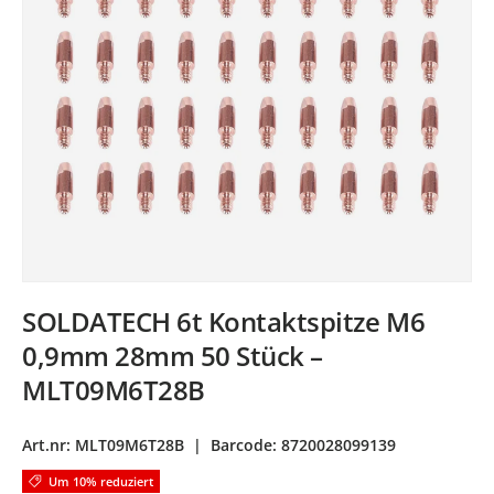
SOLDATECH 6t Kontaktspitze M6
0,9mm 28mm 50 Stück –
MLT09M6T28B
Art.nr:
MLT09M6T28B
|
Barcode:
8720028099139
Um 10% reduziert