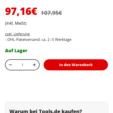
Normaler Preis
Verkaufspreis
97,16€
107,95€
(Inkl. MwSt)
zzgl. Lieferung
- DHL-Paketversand: ca. 2–5 Werktage
Auf Lager
Anzahl
In den Warenkorb
Menge verringern
Menge erhöhen
Warum bei Tools.de kaufen?