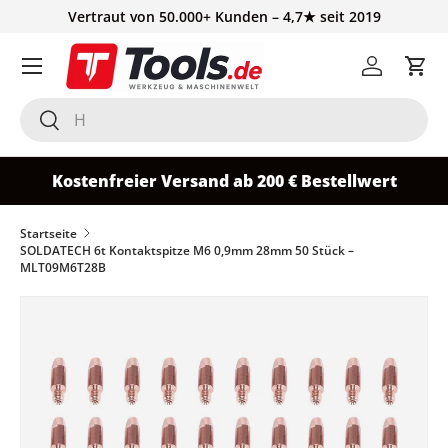
Vertraut von 50.000+ Kunden – 4,7★ seit 2019
Direkt zum Inhalt
Einloggen
Ein
Suchen
Suchen
Kostenfreier Versand ab 200 € Bestellwert
Startseite
SOLDATECH 6t Kontaktspitze M6 0,9mm 28mm 50 Stück –
MLT09M6T28B
Zu Produktinformationen springen