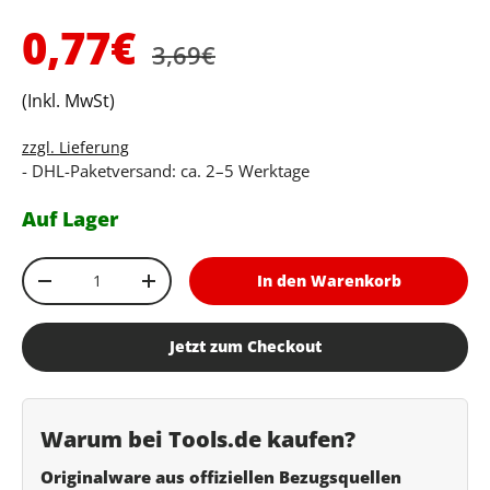
Normaler Preis
Verkaufspreis
0,77€
3,69€
(Inkl. MwSt)
zzgl. Lieferung
- DHL-Paketversand: ca. 2–5 Werktage
Auf Lager
Anzahl
In den Warenkorb
Menge verringern
Menge erhöhen
Jetzt zum Checkout
Warum bei Tools.de kaufen?
Originalware aus offiziellen Bezugsquellen