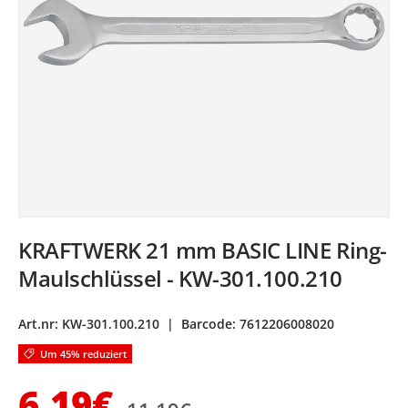
KRAFTWERK 21 mm BASIC LINE Ring-
Maulschlüssel - KW-301.100.210
Art.nr:
KW-301.100.210
|
Barcode:
7612206008020
Um 45% reduziert
Normaler Preis
Verkaufspreis
6,19€