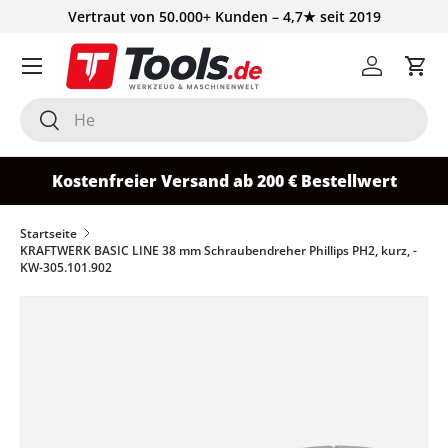
Vertraut von 50.000+ Kunden – 4,7★ seit 2019
Direkt zum Inhalt
Einloggen
Ein
Suchen
Suchen
Kostenfreier Versand ab 200 € Bestellwert
Startseite
KRAFTWERK BASIC LINE 38 mm Schraubendreher Phillips PH2, kurz, -
KW-305.101.902
Zu Produktinformationen springen