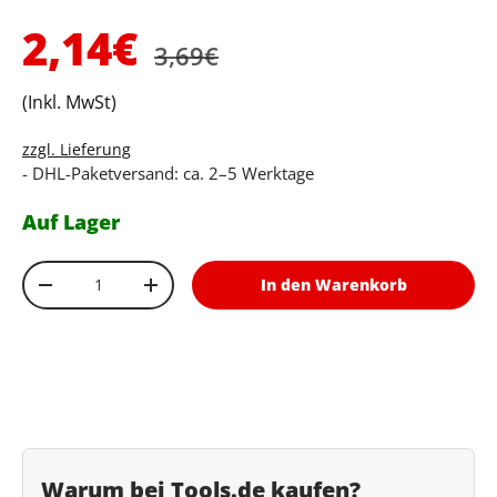
Normaler Preis
Verkaufspreis
2,14€
3,69€
(Inkl. MwSt)
zzgl. Lieferung
- DHL-Paketversand: ca. 2–5 Werktage
Auf Lager
Anzahl
In den Warenkorb
Menge verringern
Menge erhöhen
Warum bei Tools.de kaufen?