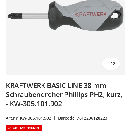
von
1
/
2
KRAFTWERK BASIC LINE 38 mm
Schraubendreher Phillips PH2, kurz,
- KW-305.101.902
Art.nr:
KW-305.101.902
|
Barcode:
7612206128223
Um 42% reduziert