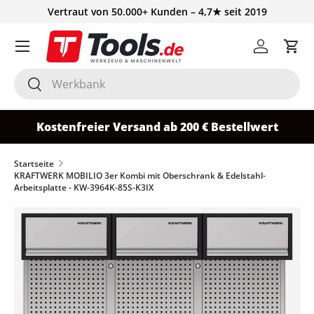
Vertraut von 50.000+ Kunden – 4,7★ seit 2019
Direkt zum Inhalt
Einloggen
Ein
Suchen
Suchen
Kostenfreier Versand ab 200 € Bestellwert
Startseite
KRAFTWERK MOBILIO 3er Kombi mit Oberschrank & Edelstahl-
Arbeitsplatte - KW-3964K-85S-K3IX
Zu Produktinformationen springen