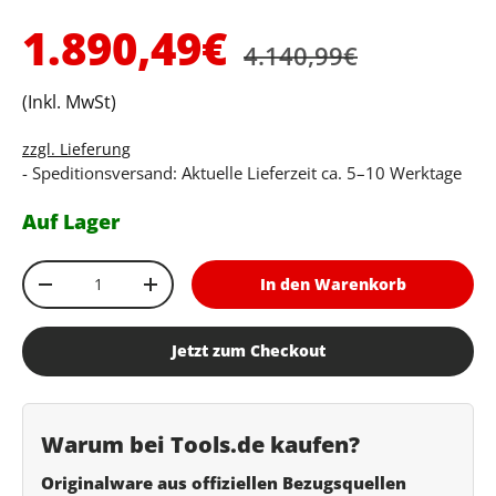
Normaler Preis
Verkaufspreis
1.890,49€
4.140,99€
(Inkl. MwSt)
zzgl. Lieferung
- Speditionsversand: Aktuelle Lieferzeit ca. 5–10 Werktage
Auf Lager
Anzahl
In den Warenkorb
Menge verringern
Menge erhöhen
Jetzt zum Checkout
Warum bei Tools.de kaufen?
Originalware aus offiziellen Bezugsquellen