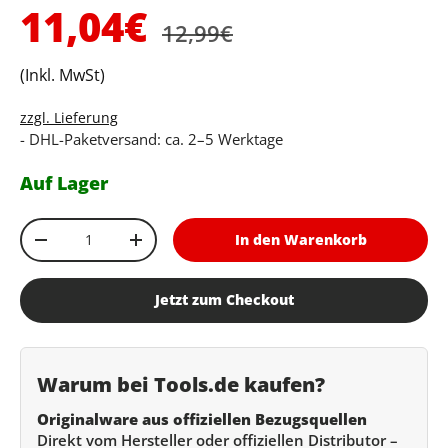
Normaler Preis
Verkaufspreis
11,04€
12,99€
(Inkl. MwSt)
zzgl. Lieferung
- DHL-Paketversand: ca. 2–5 Werktage
Auf Lager
Anzahl
In den Warenkorb
Menge verringern
Menge erhöhen
Jetzt zum Checkout
Warum bei Tools.de kaufen?
Originalware aus offiziellen Bezugsquellen
Direkt vom Hersteller oder offiziellen Distributor –