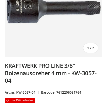
von
1
/
2
KRAFTWERK PRO LINE 3/8"
Bolzenausdreher 4 mm - KW-3057-
04
Art.nr:
KW-3057-04
|
Barcode:
7612206081764
Um 15% reduziert