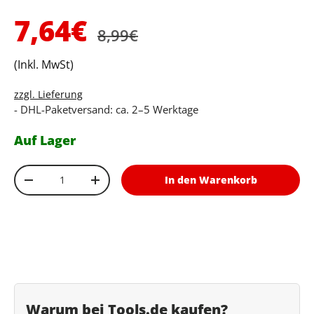
Normaler Preis
Verkaufspreis
7,64€
8,99€
(Inkl. MwSt)
zzgl. Lieferung
- DHL-Paketversand: ca. 2–5 Werktage
Auf Lager
Anzahl
In den Warenkorb
Menge verringern
Menge erhöhen
Warum bei Tools.de kaufen?