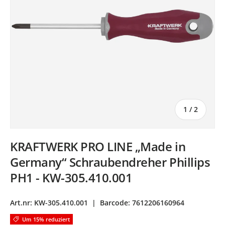
von
1
/
2
KRAFTWERK PRO LINE „Made in
Germany“ Schraubendreher Phillips
PH1 - KW-305.410.001
Art.nr:
KW-305.410.001
|
Barcode:
7612206160964
Um 15% reduziert