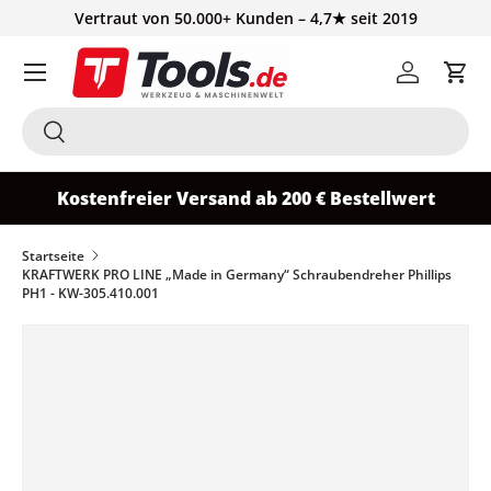
Vertraut von 50.000+ Kunden – 4,7★ seit 2019
Direkt zum Inhalt
Einloggen
Ein
Suchen
Suchen
Kostenfreier Versand ab 200 € Bestellwert
Startseite
KRAFTWERK PRO LINE „Made in Germany“ Schraubendreher Phillips
PH1 - KW-305.410.001
Zu Produktinformationen springen