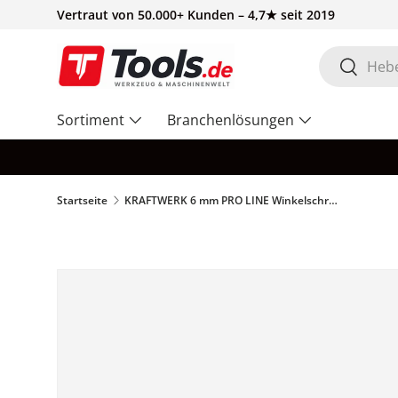
Vertraut von 50.000+ Kunden – 4,7★ seit 2019
Direkt zum Inhalt
Suchen
Suchen
Sortiment
Branchenlösungen
Startseite
KRAFTWERK 6 mm PRO LINE Winkelschraubendreher mit Kugelkopf Innen Sechskant, extra lang, - KW-3604-6
Zu Produktinformationen springen