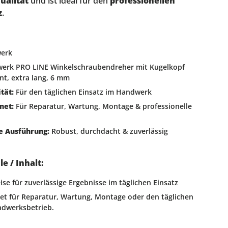
ualität
und ist ideal für den
professionellen
z
.
:
werk
werk PRO LINE Winkelschraubendreher mit Kugelkopf
nt, extra lang, 6 mm
tät:
Für den täglichen Einsatz im Handwerk
net:
Für Reparatur, Wartung, Montage & professionelle
e Ausführung:
Robust, durchdacht & zuverlässig
 / Inhalt:
ise für zuverlässige Ergebnisse im täglichen Einsatz
net für Reparatur, Wartung, Montage oder den täglichen
ndwerksbetrieb.