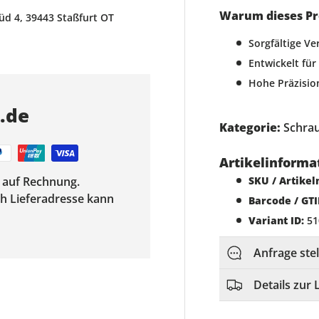
Warum dieses P
 4, 39443 Staßfurt OT
Sorgfältige V
Entwickelt für
Hohe Präzisio
s.de
Kategorie:
Schra
Artikelinforma
f auf Rechnung.
SKU / Artike
ach Lieferadresse kann
Barcode / GTI
Variant ID:
51
Anfrage ste
Details zur 