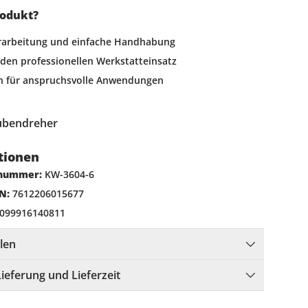
rodukt?
erarbeitung und einfache Handhabung
 den professionellen Werkstatteinsatz
n für anspruchsvolle Anwendungen
ubendreher
tionen
lnummer:
KW-3604-6
N:
7612206015677
099916140811
llen
Lieferung und Lieferzeit