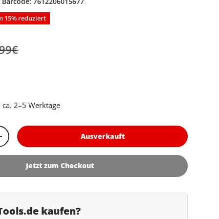
|
Barcode:
7612206015677
 15% reduziert
ormaler Preis
fspreis
,99€
 ca. 2–5 Werktage
Ausverkauft
rn
Menge erhöhen
Jetzt zum Checkout
ools.de kaufen?