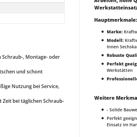
Arbeiten, hohe Q
Werkstatteinsat
Hauptmerkmale
Marke:
Kraft
Modell:
Kraft
Innen Sechska
Robuste Quali
en Schraub-, Montage- oder
Perfekt geeig
Werkstätten
utschen und schont
Professionell
äßige Nutzung bei Service,
Weitere Merkmale
rt Zeit bei täglichen Schraub-
- Solide Bauwe
Perfekt geeig
Einsatz im Ha