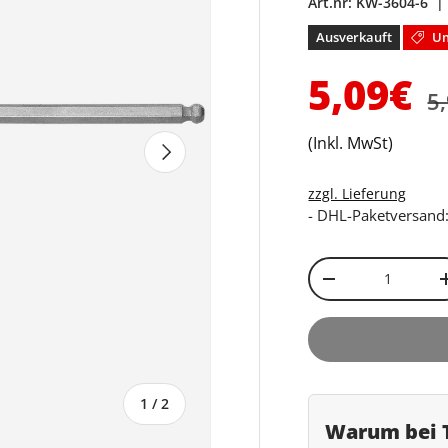
Art.nr:
KW-3604-6
Ausverkauft
Um
N
Verkau
5,09€
5
(Inkl. MwSt)
Nächste
zzgl. Lieferung
- DHL-Paketversand:
Anzahl
Menge verringe
von
1
/
2
Warum bei T