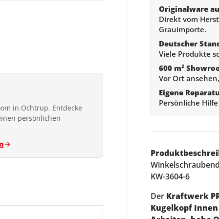
Originalware au
Direkt vom Herste
Grauimporte.
Deutscher Stan
Viele Produkte s
600 m² Showro
Vor Ort ansehen,
Eigene Reparat
Persönliche Hilf
om in Ochtrup. Entdecke
einen persönlichen
n
Produktbeschrei
Winkelschraubendr
KW-3604-6
Der
Kraftwerk P
Kugelkopf Innen