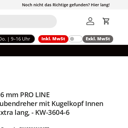
Noch nicht das Richtige gefunden? Hier lang!
Einloggen
Einkaufs
Do. | 9–16 Uhr
Inkl. MwSt
Exkl. MwSt
6 mm PRO LINE
ubendreher mit Kugelkopf Innen
xtra lang, - KW-3604-6