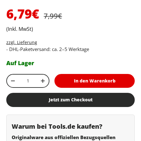
Normaler Preis
Verkaufspreis
6,79€
7,99€
(Inkl. MwSt)
zzgl. Lieferung
- DHL-Paketversand: ca. 2–5 Werktage
Auf Lager
Anzahl
In den Warenkorb
Menge verringern
Menge erhöhen
Jetzt zum Checkout
Warum bei Tools.de kaufen?
Originalware aus offiziellen Bezugsquellen