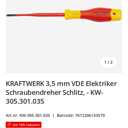
von
1
/
2
KRAFTWERK 3,5 mm VDE Elektriker
Schraubendreher Schlitz, - KW-
305.301.035
Art.nr:
KW-305.301.035
|
Barcode:
7612206133579
Um 15% reduziert