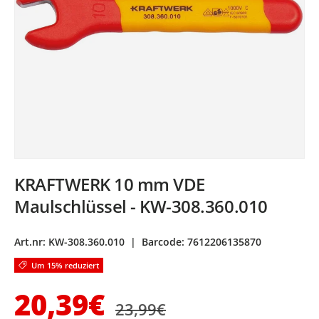
KRAFTWERK 10 mm VDE
Maulschlüssel - KW-308.360.010
Art.nr:
KW-308.360.010
|
Barcode:
7612206135870
Um 15% reduziert
Normaler Preis
Verkaufspreis
20,39€
23,99€