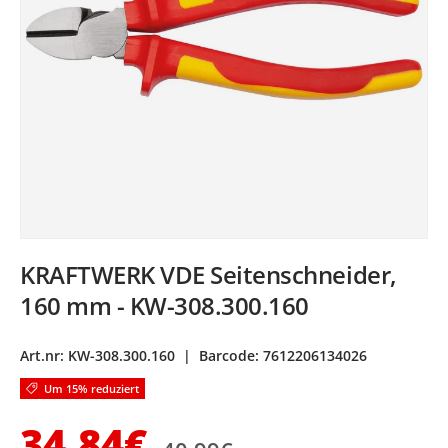
KRAFTWERK VDE Seitenschneider,
160 mm - KW-308.300.160
Art.nr:
KW-308.300.160
|
Barcode:
7612206134026
Um 15% reduziert
Normaler Preis
Verkaufspreis
34,84€