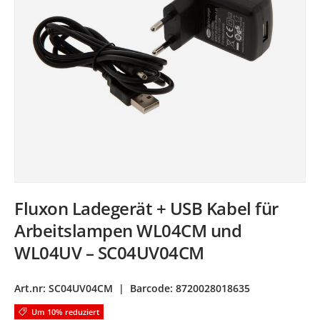
Fluxon Ladegerät + USB Kabel für
Arbeitslampen WL04CM und
WL04UV – SC04UV04CM
Art.nr:
SC04UV04CM
|
Barcode:
8720028018635
Um 10% reduziert