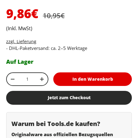
Normaler Preis
Verkaufspreis
9,86€
10,95€
(Inkl. MwSt)
zzgl. Lieferung
- DHL-Paketversand: ca. 2–5 Werktage
Auf Lager
Anzahl
In den Warenkorb
Menge verringern
Menge erhöhen
Jetzt zum Checkout
Warum bei Tools.de kaufen?
Originalware aus offiziellen Bezugsquellen