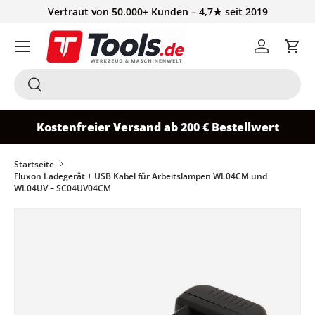
Vertraut von 50.000+ Kunden – 4,7★ seit 2019
Direkt zum Inhalt
Einloggen
Ein
Suchen
Suchen
Kostenfreier Versand ab 200 € Bestellwert
Startseite
Fluxon Ladegerät + USB Kabel für Arbeitslampen WL04CM und
WL04UV – SC04UV04CM
Zu Produktinformationen springen