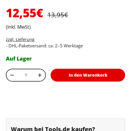
Normaler Preis
Verkaufspreis
12,55€
13,95€
(Inkl. MwSt)
zzgl. Lieferung
- DHL-Paketversand: ca. 2–5 Werktage
Auf Lager
Anzahl
In den Warenkorb
Menge verringern
Menge erhöhen
Warum bei Tools.de kaufen?