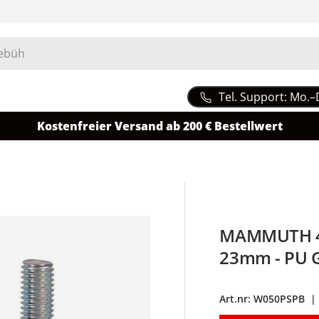
Tel. Support: Mo.–
Kostenfreier Versand ab 200 € Bestellwert
MAMMUTH 45
23mm - PU 
Art.nr:
W050PSPB