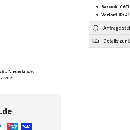
Barcode / GTI
Variant ID:
41
Anfrage ste
Details zur 
ht, Niederlande,
r.com/
s.de