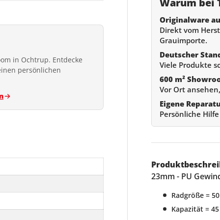
Warum bei T
Originalware au
Direkt vom Herste
Grauimporte.
Deutscher Stan
om in Ochtrup. Entdecke
Viele Produkte s
einen persönlichen
600 m² Showro
Vor Ort ansehen,
n
Eigene Reparat
Persönliche Hilf
Produktbeschrei
23mm - PU Gewin
Radgröße = 5
Kapazität = 45