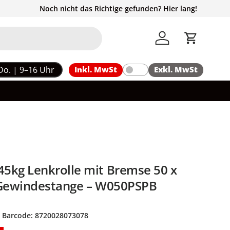
Noch nicht das Richtige gefunden? Hier lang!
Einloggen
Einkaufs
Do. | 9–16 Uhr
Inkl. MwSt
Exkl. MwSt
kg Lenkrolle mit Bremse 50 x
Gewindestange – W050PSPB
|
Barcode:
8720028073078