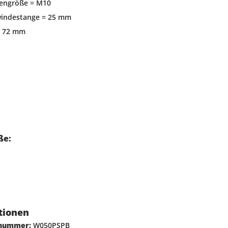
engröße = M10
windestange = 25 mm
= 72 mm
ße:
tionen
lnummer:
W050PSPB