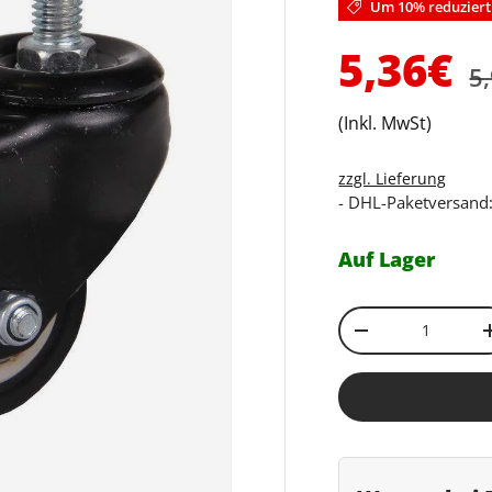
Um 10% reduziert
N
Verkau
5,36€
5
(Inkl. MwSt)
zzgl. Lieferung
- DHL-Paketversand:
Auf Lager
Anzahl
Menge verringe