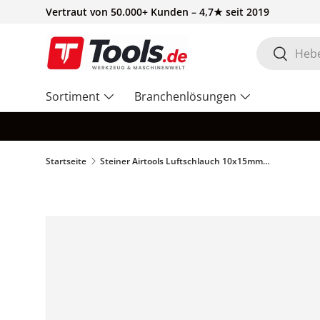
Vertraut von 50.000+ Kunden – 4,7★ seit 2019
Direkt zum Inhalt
Suchen
Suchen
Sortiment
Branchenlösungen
Startseite
Steiner Airtools Luftschlauch 10x15mm (1/4"-Drehgelenk), 10m 708810
Bild 2 ist nun in der Galerieansicht verfügbar
Zu Produktinformationen springen