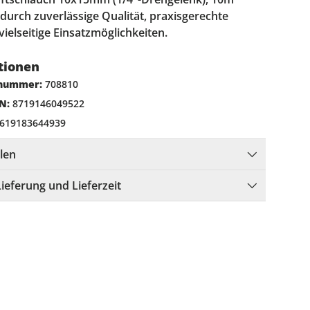
durch zuverlässige Qualität, praxisgerechte
ielseitige Einsatzmöglichkeiten.
tionen
lnummer:
708810
N:
8719146049522
619183644939
llen
Lieferung und Lieferzeit