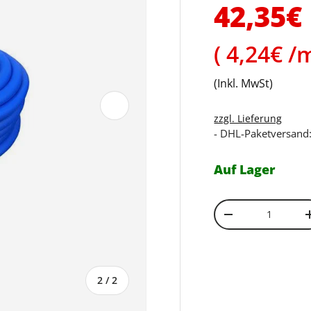
Normal
42,35€
Grundpr
4,24€ /
(Inkl. MwSt)
Nächste
zzgl. Lieferung
- DHL-Paketversand:
Auf Lager
Anzahl
Menge verringe
von
2
/
2