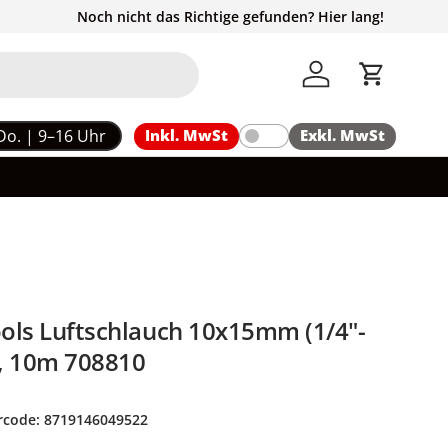
Noch nicht das Richtige gefunden? Hier lang!
Einloggen
Einkaufs
Do. | 9–16 Uhr
Inkl. MwSt
Exkl. MwSt
ools Luftschlauch 10x15mm (1/4"-
, 10m 708810
rcode:
8719146049522