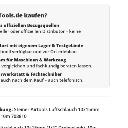
ools.de kaufen?
s offiziellen Bezugsquellen
ller oder offiziellen Distributor – keine
dort mit eigenem Lager & Testgelände
chnell verfügbar und vor Ort erlebbar.
om für Maschinen & Werkzeug
 vergleichen und fachkundig beraten lassen.
urwerkstatt & Fachtechniker
e auch nach dem Kauf – auch telefonisch.
bung:
Steiner Airtools Luftschlauch 10x15mm
, 10m 708810
Luftschlauch 10x15mm (1/4"-Drehgelenk), 10m