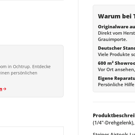
Warum bei T
Originalware au
Direkt vom Herste
Grauimporte.
Deutscher Stan
Viele Produkte s
600 m² Showro
om in Ochtrup. Entdecke
Vor Ort ansehen,
einen persönlichen
Eigene Reparat
Persönliche Hilf
n
Produktbeschrei
(1/4"-Drehgelenk)
Steiner Airtools 