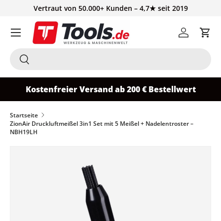
Vertraut von 50.000+ Kunden – 4,7★ seit 2019
Direkt zum Inhalt
Einloggen
Ein
Suchen
Suchen
Kostenfreier Versand ab 200 € Bestellwert
Startseite
ZionAir Druckluftmeißel 3in1 Set mit 5 Meißel + Nadelentroster –
NBH19LH
Zu Produktinformationen springen