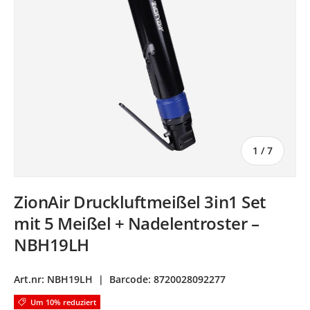
von
1
/
7
ZionAir Druckluftmeißel 3in1 Set
mit 5 Meißel + Nadelentroster –
NBH19LH
Art.nr:
NBH19LH
|
Barcode:
8720028092277
Um 10% reduziert