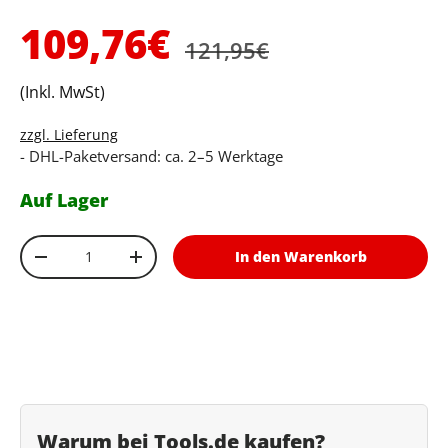
Normaler Preis
Verkaufspreis
109,76€
121,95€
(Inkl. MwSt)
zzgl. Lieferung
- DHL-Paketversand: ca. 2–5 Werktage
Auf Lager
Anzahl
In den Warenkorb
Menge verringern
Menge erhöhen
Warum bei Tools.de kaufen?