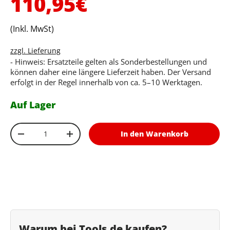
Normaler Preis
110,95€
(Inkl. MwSt)
zzgl. Lieferung
- Hinweis: Ersatzteile gelten als Sonderbestellungen und
können daher eine längere Lieferzeit haben. Der Versand
erfolgt in der Regel innerhalb von ca. 5–10 Werktagen.
Auf Lager
Anzahl
In den Warenkorb
Menge verringern
Menge erhöhen
Warum bei Tools.de kaufen?