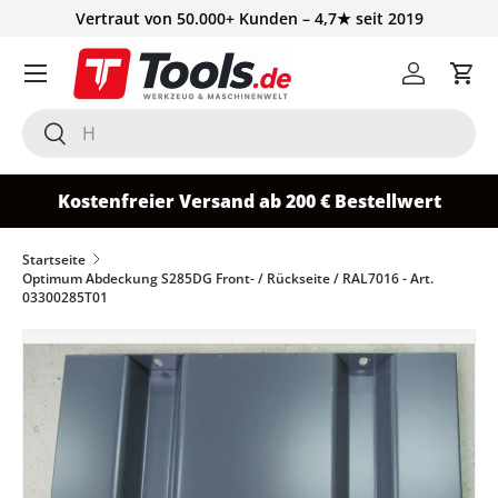
Vertraut von 50.000+ Kunden – 4,7★ seit 2019
Direkt zum Inhalt
Einloggen
Ein
Suchen
Suchen
Kostenfreier Versand ab 200 € Bestellwert
Startseite
Optimum Abdeckung S285DG Front- / Rückseite / RAL7016 - Art.
03300285T01
Zu Produktinformationen springen