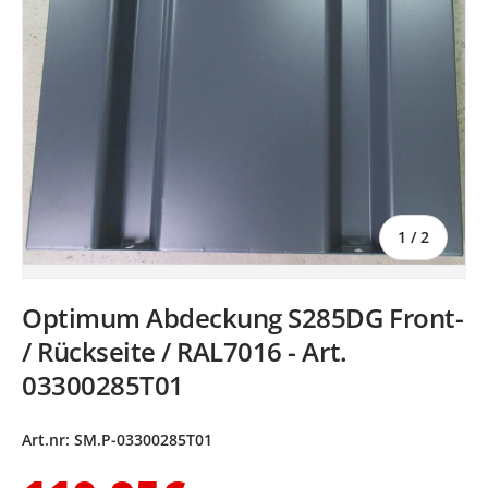
von
1
/
2
Optimum Abdeckung S285DG Front-
/ Rückseite / RAL7016 - Art.
03300285T01
Art.nr:
SM.P-03300285T01