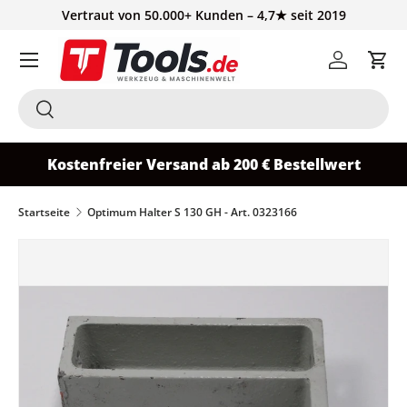
Vertraut von 50.000+ Kunden – 4,7★ seit 2019
Direkt zum Inhalt
Einloggen
Ein
Suchen
Suchen
Kostenfreier Versand ab 200 € Bestellwert
Startseite
Optimum Halter S 130 GH - Art. 0323166
Zu Produktinformationen springen