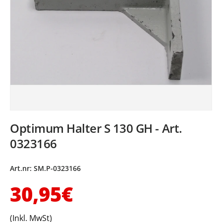
Optimum Halter S 130 GH - Art.
0323166
Art.nr:
SM.P-0323166
Normaler Preis
30,95€
(Inkl. MwSt)