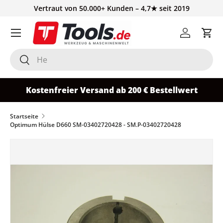
Vertraut von 50.000+ Kunden – 4,7★ seit 2019
Direkt zum Inhalt
Einloggen
Ein
Suchen
Suchen
Kostenfreier Versand ab 200 € Bestellwert
Startseite
Optimum Hülse D660 SM-03402720428 - SM.P-03402720428
Zu Produktinformationen springen