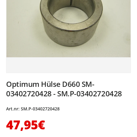
Optimum Hülse D660 SM-
03402720428 - SM.P-03402720428
Art.nr:
SM.P-03402720428
Normaler Preis
47,95€